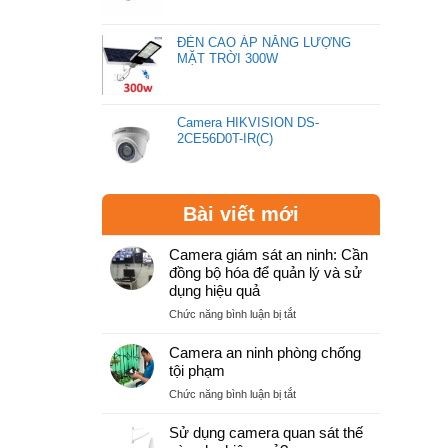
ĐÈN CAO ÁP NĂNG LƯỢNG
MẶT TRỜI 300W
Camera HIKVISION DS-
2CE56D0T-IR(C)
Bài viết mới
Camera giám sát an ninh: Cần
đồng bộ hóa để quản lý và sử
dụng hiệu quả
ở
Chức năng bình luận bị tắt
Camera
giám
Camera an ninh phòng chống
sát
tội phạm
an
ở
Chức năng bình luận bị tắt
ninh:
Camera
Cần
an
Sử dụng camera quan sát thế
đồng
ninh