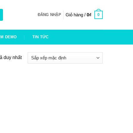
Giỏ hàng /
0
₫
0
ĐĂNG NHẬP
EM DEMO
TIN TỨC
uả duy nhất