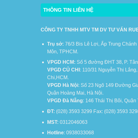
THÔNG TIN LIÊN HỆ
CÔNG TY TNHH MTV TM DV TƯ VẤN RU
Trụ sở:
76/3 Bis Lê Lợi, Ấp Trung Chánh
Môn, TPHCM.
VPGD HCM:
Số 5 đường ĐHT 38, P. Tân
VPGD CỦ CHI
: 110/31 Nguyễn Thị Lắng
Chi,HCM.
VPGD Hà Nội
: Số 23 Ngõ 149 Đường Gi
Quận Hoàng Mai, Hà Nội.
VPGD Đà Nẵng
: 146 Thái Thị Bôi, Quậ
ĐT:
(028) 3593 3299 Fax: (028) 3593 329
MST:
0312046063
Hotline
: 0938033068