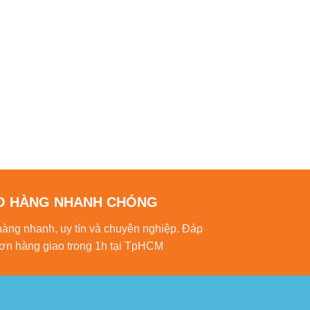
O HÀNG NHANH CHÓNG
hàng nhanh, uy tín và chuyên nghiệp. Đáp
ơn hàng giao trong 1h tại TpHCM