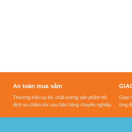
An toàn mua sắm
GIA
Thương hiệu uy tín, chất lượng sản phẩm tốt,
Giao 
dịch vụ chăm sóc sau bán hàng chuyên nghiệp.
ứng đ