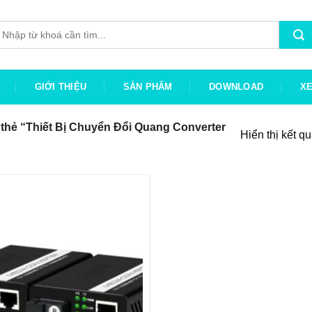
ìm
iếm:
GIỚI THIỆU
SẢN PHẨM
DOWNLOAD
X
hẻ “Thiết Bị Chuyển Đổi Quang Converter
Hiển thị kết q