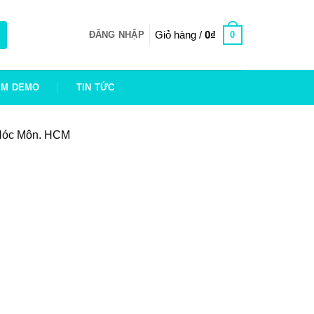
Giỏ hàng /
0
₫
0
ĐĂNG NHẬP
EM DEMO
TIN TỨC
H.Hóc Môn. HCM