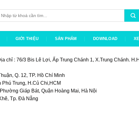
ìm
iếm:
GIỚI THIỆU
SẢN PHẨM
DOWNLOAD
X
ịa chỉ : 76/3 Bis Lê Lợi, Ấp Trung Chánh 1, X.Trung Chánh. 
uận, Q. 12, TP. Hồ Chí Minh
n Phú Trung, H.Củ Chi,HCM
Phường Giáp Bát, Quận Hoàng Mai, Hà Nội
Khê, Tp. Đà Nẵng