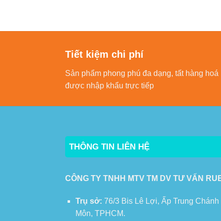
Tiết kiệm chi phí
Sản phẩm phong phú đa dạng, tất hàng hoá
được nhập khẩu trực tiếp
THÔNG TIN LIÊN HỆ
CÔNG TY TNHH MTV TM DV TƯ VẤN RU
Trụ sở:
76/3 Bis Lê Lợi, Ấp Trung Chánh
Môn, TPHCM.