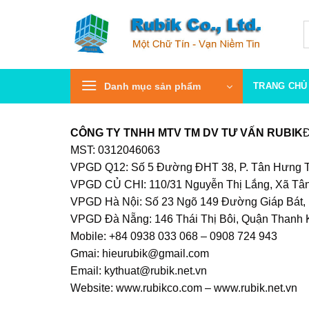
Bỏ
qua
T
k
nội
dung
Danh mục sản phẩm
TRANG CHỦ
CÔNG TY TNHH MTV TM DV TƯ VẤN RUBIK
Đ
MST: 0312046063
VPGD Q12: Số 5 Đường ĐHT 38, P. Tân Hưng Th
VPGD CỦ CHI: 110/31 Nguyễn Thị Lắng, Xã Tâ
VPGD Hà Nội: Số 23 Ngõ 149 Đường Giáp Bát, 
VPGD Đà Nẵng: 146 Thái Thị Bôi, Quận Thanh 
Mobile: +84 0938 033 068 – 0908 724 943
Gmai: hieurubik@gmail.com
Email: kythuat@rubik.net.vn
Website: www.rubikco.com – www.rubik.net.vn