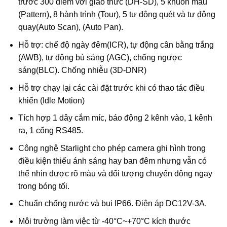
trước 300 điểm với giao thức (DH-SD), 5 khuôn mẫu
(Pattern), 8 hành trình (Tour), 5 tự động quét và tự động
quay(Auto Scan), (Auto Pan).
Hỗ trợ: chế độ ngày đêm(ICR), tự động cân bằng trắng
(AWB), tự động bù sáng (AGC), chống ngược
sáng(BLC). Chống nhiễu (3D-DNR)
Hỗ trợ chạy lại các cài đặt trước khi có thao tác điều
khiển (Idle Motion)
Tích hợp 1 dây cắm míc, báo động 2 kênh vào, 1 kênh
ra, 1 cổng RS485.
Công nghệ Starlight cho phép camera ghi hình trong
điều kiện thiếu ánh sáng hay ban đêm nhưng vẫn có
thể nhìn được rõ màu và đối tượng chuyển động ngay
trong bóng tối.
Chuẩn chống nước và bụi IP66. Điện áp DC12V-3A.
Môi trường làm việc từ -40°C~+70°C kích thước