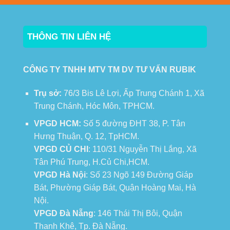
THÔNG TIN LIÊN HỆ
CÔNG TY TNHH MTV TM DV TƯ VẤN RUBIK
Trụ sở:
76/3 Bis Lê Lợi, Ấp Trung Chánh 1, Xã
Trung Chánh, Hóc Môn, TPHCM.
VPGD HCM:
Số 5 đường ĐHT 38, P. Tân
Hưng Thuận, Q. 12, TpHCM.
VPGD CỦ CHI
: 110/31 Nguyễn Thị Lắng, Xã
Tân Phú Trung, H.Củ Chi,HCM.
VPGD Hà Nội
: Số 23 Ngõ 149 Đường Giáp
Bát, Phường Giáp Bát, Quận Hoàng Mai, Hà
Nội.
VPGD Đà Nẵng
: 146 Thái Thị Bôi, Quận
Thanh Khê, Tp. Đà Nẵng.