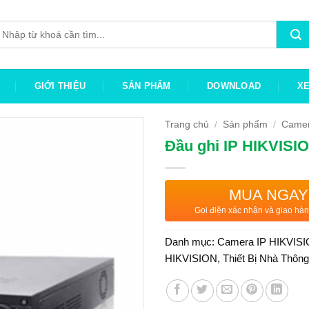
ìm
iếm:
GIỚI THIỆU
SẢN PHẨM
DOWNLOAD
X
Trang chủ
/
Sản phẩm
/
Camer
Đầu ghi IP HIKVISI
MUA NGAY
Gọi điện xác nhận và giao hàn
Danh mục:
Camera IP HIKVIS
HIKVISION
,
Thiết Bị Nhà Thôn