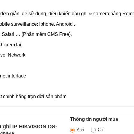
c đơn giản, dễ sử dụng, điều khiển đầu ghi & camera bằng Remo
ile surveillance: Iphone, Android .
x, Safari,… (Phần mềm CMS Free).
hi xem lại.
ive, Network.
et interface
chính hãng trọn đời sản phẩm
Thông tin người mua
 ghi IP HIKVISION DS-
Anh
Chị
4NI-I8