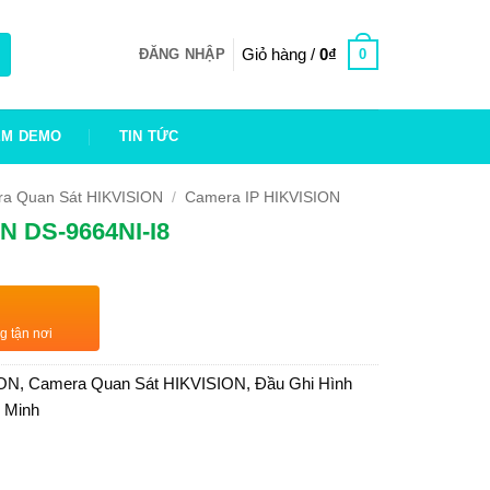
Giỏ hàng /
0
₫
0
ĐĂNG NHẬP
EM DEMO
TIN TỨC
a Quan Sát HIKVISION
/
Camera IP HIKVISION
ON DS-9664NI-I8
g tận nơi
ION
,
Camera Quan Sát HIKVISION
,
Đầu Ghi Hình
g Minh