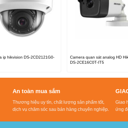
 ip hikvision DS-2CD2121G0-
Camera quan sát analog HD Hik
DS-2CE16C0T-IT5
An toàn mua sắm
GIA
Thương hiệu uy tín, chất lượng sản phẩm tốt,
Giao 
dịch vụ chăm sóc sau bán hàng chuyên nghiệp.
ứng đ