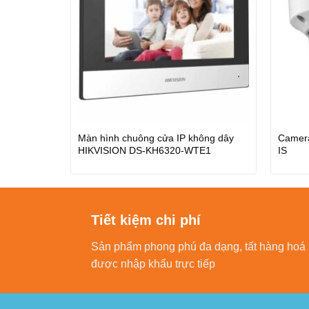
Màn hình chuông cửa IP không dây
Camera
HIKVISION DS-KH6320-WTE1
IS
Tiết kiệm chi phí
Sản phẩm phong phú đa dạng, tất hàng hoá
được nhập khẩu trực tiếp