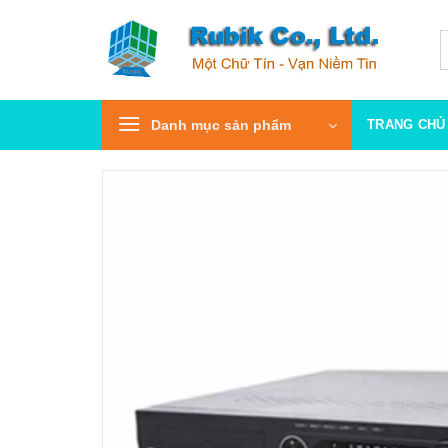
Bỏ
qua
T
k
nội
dung
Danh mục sản phẩm
TRANG CHỦ