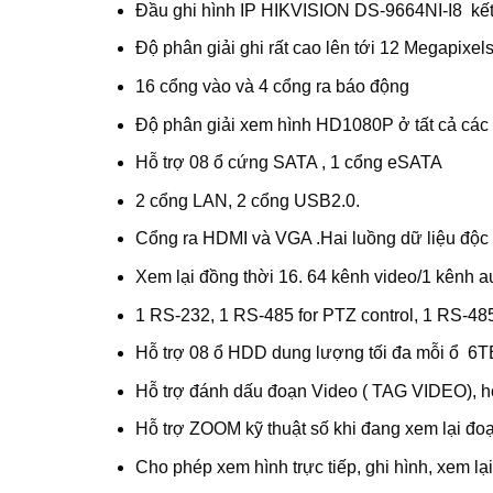
Đầu ghi hình IP HIKVISION DS-9664NI-I8 kết 
Độ phân giải ghi rất cao lên tới 12 Megapixe
16 cổng vào và 4 cổng ra báo động
Độ phân giải xem hình HD1080P ở tất cả các
Hỗ trợ 08 ổ cứng SATA , 1 cổng eSATA
2 cổng LAN, 2 cổng USB2.0.
Cổng ra HDMI và VGA .Hai luồng dữ liệu độc 
Xem lại đồng thời 16. 64 kênh video/1 kênh a
1 RS-232, 1 RS-485 for PTZ control, 1 RS-4
Hỗ trợ 08 ổ HDD dung lượng tối đa mỗi ổ 6TB. H
Hỗ trợ đánh dấu đoạn Video ( TAG VIDEO), hỗ
Hỗ trợ ZOOM kỹ thuật số khi đang xem lại đoạ
Cho phép xem hình trực tiếp, ghi hình, xem lạ