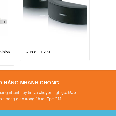
vision
Loa BOSE 151SE
O HÀNG NHANH CHÓNG
hàng nhanh, uy tín và chuyên nghiệp. Đáp
ơn hàng giao trong 1h tại TpHCM