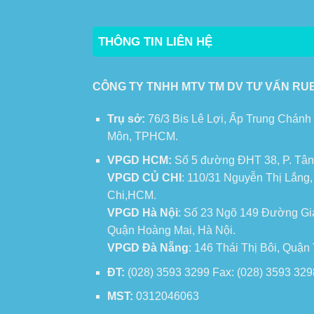
THÔNG TIN LIÊN HỆ
CÔNG TY TNHH MTV TM DV TƯ VẤN RU
Trụ sở:
76/3 Bis Lê Lợi, Ấp Trung Chánh
Môn, TPHCM.
VPGD HCM:
Số 5 đường ĐHT 38, P. Tân
VPGD CỦ CHI
: 110/31 Nguyễn Thị Lắng
Chi,HCM.
VPGD Hà Nội
: Số 23 Ngõ 149 Đường Gi
Quận Hoàng Mai, Hà Nội.
VPGD Đà Nẵng
: 146 Thái Thị Bôi, Quậ
ĐT:
(028) 3593 3299 Fax: (028) 3593 329
MST:
0312046063