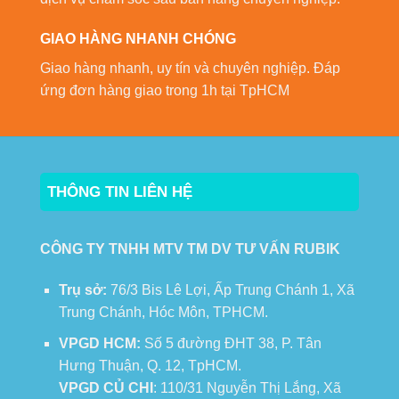
GIAO HÀNG NHANH CHÓNG
Giao hàng nhanh, uy tín và chuyên nghiệp. Đáp
ứng đơn hàng giao trong 1h tại TpHCM
THÔNG TIN LIÊN HỆ
CÔNG TY TNHH MTV TM DV TƯ VẤN RUBIK
Trụ sở:
76/3 Bis Lê Lợi, Ấp Trung Chánh 1, Xã
Trung Chánh, Hóc Môn, TPHCM.
VPGD HCM:
Số 5 đường ĐHT 38, P. Tân
Hưng Thuận, Q. 12, TpHCM.
VPGD CỦ CHI
: 110/31 Nguyễn Thị Lắng, Xã