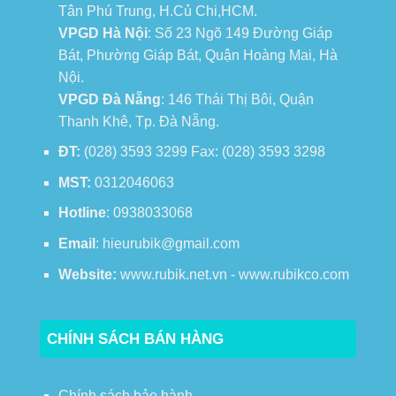
Tân Phú Trung, H.Củ Chi,HCM.
VPGD Hà Nội
: Số 23 Ngõ 149 Đường Giáp
Bát, Phường Giáp Bát, Quận Hoàng Mai, Hà
Nội.
VPGD Đà Nẵng
: 146 Thái Thị Bôi, Quận
Thanh Khê, Tp. Đà Nẵng.
ĐT:
(028) 3593 3299 Fax: (028) 3593 3298
MST:
0312046063
Hotline
: 0938033068
Email
: hieurubik@gmail.com
Website:
www.rubik.net.vn - www.rubikco.com
CHÍNH SÁCH BÁN HÀNG
Chính sách bảo hành