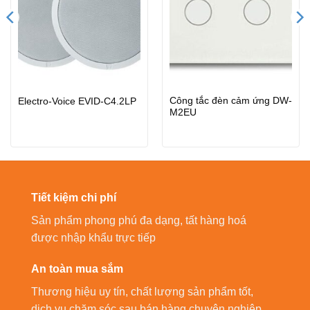
Công tắc đèn cảm ứng DW-
Electro-Voice EVID-C4.2LP
M2EU
Tiết kiệm chi phí
Sản phẩm phong phú đa dạng, tất hàng hoá
được nhập khẩu trực tiếp
An toàn mua sắm
Thương hiệu uy tín, chất lượng sản phẩm tốt,
dịch vụ chăm sóc sau bán hàng chuyên nghiệp.