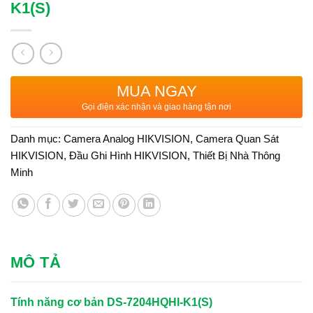
K1(S)
MUA NGAY
Gọi điện xác nhận và giao hàng tận nơi
Danh mục:
Camera Analog HIKVISION
,
Camera Quan Sát
HIKVISION
,
Đầu Ghi Hình HIKVISION
,
Thiết Bị Nhà Thông
Minh
MÔ TẢ
Tính năng cơ bản DS-7204HQHI-K1(S)