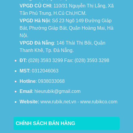
VPGD CỦ CHI
: 110/31 Nguyễn Thị Lắng, Xã
Tân Phú Trung, H.Củ Chi,HCM.
VPGD Hà Nội
: Số 23 Ngõ 149 Đường Giáp
Bát, Phường Giáp Bát, Quận Hoàng Mai, Hà
Nội.
VPGD Đà Nẵng
: 146 Thái Thị Bôi, Quận
Thanh Khê, Tp. Đà Nẵng.
ĐT:
(028) 3593 3299 Fax: (028) 3593 3298
MST:
0312046063
Hotline
: 0938033068
Email
: hieurubik@gmail.com
Website:
www.rubik.net.vn - www.rubikco.com
CHÍNH SÁCH BÁN HÀNG