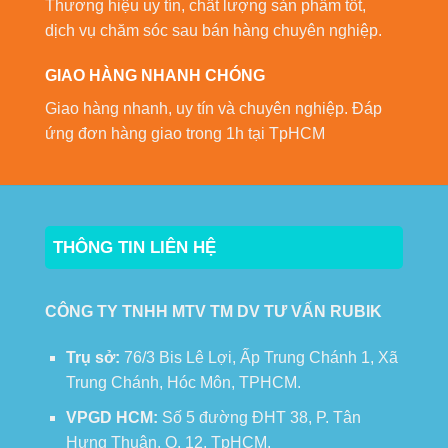
Thương hiệu uy tín, chất lượng sản phẩm tốt,
dịch vụ chăm sóc sau bán hàng chuyên nghiệp.
GIAO HÀNG NHANH CHÓNG
Giao hàng nhanh, uy tín và chuyên nghiệp. Đáp
ứng đơn hàng giao trong 1h tại TpHCM
THÔNG TIN LIÊN HỆ
CÔNG TY TNHH MTV TM DV TƯ VẤN RUBIK
Trụ sở:
76/3 Bis Lê Lợi, Ấp Trung Chánh 1, Xã
Trung Chánh, Hóc Môn, TPHCM.
VPGD HCM:
Số 5 đường ĐHT 38, P. Tân
Hưng Thuận, Q. 12, TpHCM.