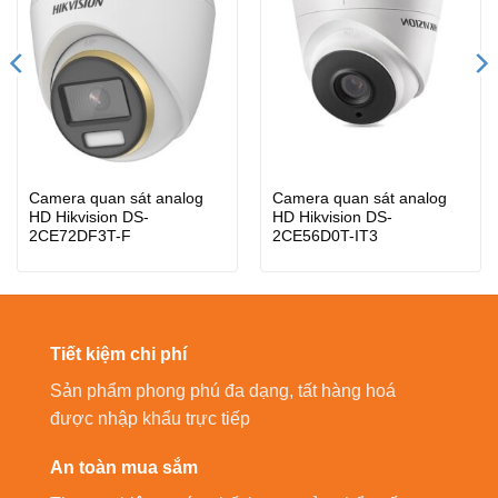
Camera quan sát analog
Camera quan sát analog
HD Hikvision DS-
HD Hikvision DS-
2CE72DF3T-F
2CE56D0T-IT3
Tiết kiệm chi phí
Sản phẩm phong phú đa dạng, tất hàng hoá
được nhập khẩu trực tiếp
An toàn mua sắm