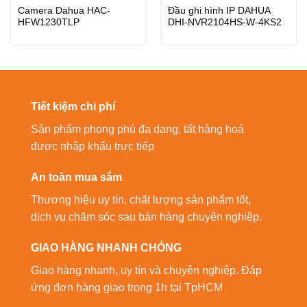
Camera Dahua HAC-
Đầu ghi hình IP DAHUA
HFW1230TLP
DHI-NVR2104HS-W-4KS2
Tiết kiệm chi phí
Sản phẩm phong phú đa dạng, tất hàng hoá
được nhập khẩu trực tiếp
An toàn mua sắm
Thương hiệu uy tín, chất lượng sản phẩm tốt,
dịch vụ chăm sóc sau bán hàng chuyên nghiệp.
GIAO HÀNG NHANH CHÓNG
Giao hàng nhanh, uy tín và chuyên nghiệp. Đáp
ứng đơn hàng giao trong 1h tại TpHCM