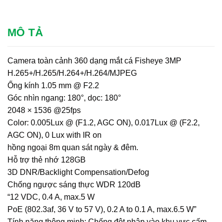
MÔ TẢ
Camera toàn cảnh 360 dạng mắt cá Fisheye 3MP
H.265+/H.265/H.264+/H.264/MJPEG
Ống kính 1.05 mm @ F2.2
Góc nhìn ngang: 180°, dọc: 180°
2048 × 1536 @25fps
Color: 0.005Lux @ (F1.2, AGC ON), 0.017Lux @ (F2.2,
AGC ON), 0 Lux with IR on
hồng ngoại 8m quan sát ngày & đêm.
Hỗ trợ thẻ nhớ 128GB
3D DNR/Backlight Compensation/Defog
Chống ngược sáng thực WDR 120dB
“12 VDC, 0.4 A, max.5 W
PoE (802.3af, 36 V to 57 V), 0.2 A to 0.1 A, max.6.5 W”
Tính năng thông minh: Chống đột nhập vào khu vực cấm.