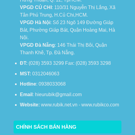
VPGD CỦ CHI
: 110/31 Nguyễn Thị Lắng, Xã
Tân Phú Trung, H.Củ Chi,HCM.
VPGD Hà Nội
: Số 23 Ngõ 149 Đường Giáp
Bát, Phường Giáp Bát, Quận Hoàng Mai, Hà
Nội.
VPGD Đà Nẵng
: 146 Thái Thị Bôi, Quận
Thanh Khê, Tp. Đà Nẵng.
ĐT:
(028) 3593 3299 Fax: (028) 3593 3298
MST:
0312046063
Hotline
: 0938033068
Email
: hieurubik@gmail.com
Website:
www.rubik.net.vn - www.rubikco.com
CHÍNH SÁCH BÁN HÀNG