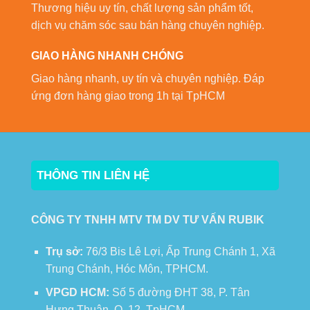
Thương hiệu uy tín, chất lượng sản phẩm tốt,
dịch vụ chăm sóc sau bán hàng chuyên nghiệp.
GIAO HÀNG NHANH CHÓNG
Giao hàng nhanh, uy tín và chuyên nghiệp. Đáp
ứng đơn hàng giao trong 1h tại TpHCM
THÔNG TIN LIÊN HỆ
CÔNG TY TNHH MTV TM DV TƯ VẤN RUBIK
Trụ sở:
76/3 Bis Lê Lợi, Ấp Trung Chánh 1, Xã
Trung Chánh, Hóc Môn, TPHCM.
VPGD HCM:
Số 5 đường ĐHT 38, P. Tân
Hưng Thuận, Q. 12, TpHCM.