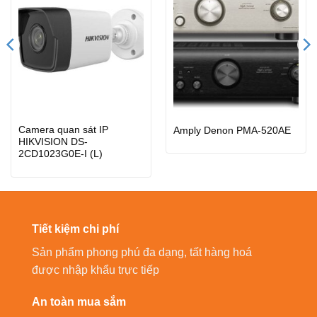
Camera quan sát IP
Amply Denon PMA-520AE
HIKVISION DS-
2CD1023G0E-I (L)
Tiết kiệm chi phí
Sản phẩm phong phú đa dạng, tất hàng hoá
được nhập khẩu trực tiếp
An toàn mua sắm