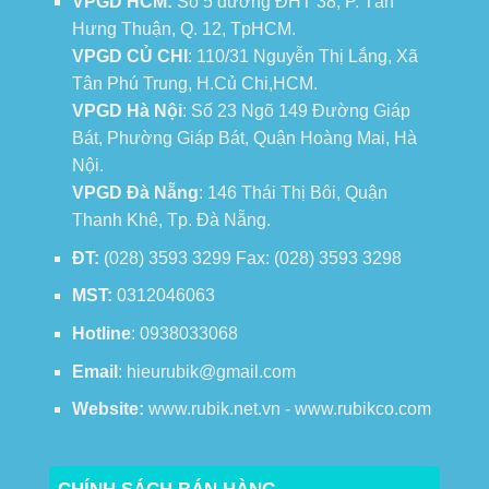
VPGD HCM:
Số 5 đường ĐHT 38, P. Tân
Hưng Thuận, Q. 12, TpHCM.
VPGD CỦ CHI
: 110/31 Nguyễn Thị Lắng, Xã
Tân Phú Trung, H.Củ Chi,HCM.
VPGD Hà Nội
: Số 23 Ngõ 149 Đường Giáp
Bát, Phường Giáp Bát, Quận Hoàng Mai, Hà
Nội.
VPGD Đà Nẵng
: 146 Thái Thị Bôi, Quận
Thanh Khê, Tp. Đà Nẵng.
ĐT:
(028) 3593 3299 Fax: (028) 3593 3298
MST:
0312046063
Hotline
: 0938033068
Email
: hieurubik@gmail.com
Website:
www.rubik.net.vn - www.rubikco.com