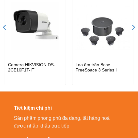
Camera HIKVISION DS-
Loa âm trần Bose
2CE16F1T-IT
FreeSpace 3 Series I
Tiết kiệm chi phí
Sản phẩm phong phú đa dạng, tất hàng hoá
được nhập khẩu trực tiếp