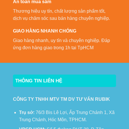
An toàn mua sắm
Thương hiệu uy tín, chất lượng sản phẩm tốt,
dịch vụ chăm sóc sau bán hàng chuyên nghiệp.
GIAO HÀNG NHANH CHÓNG
Giao hàng nhanh, uy tín và chuyên nghiệp. Đáp
ứng đơn hàng giao trong 1h tại TpHCM
THÔNG TIN LIÊN HỆ
CÔNG TY TNHH MTV TM DV TƯ VẤN RUBIK
Trụ sở:
76/3 Bis Lê Lợi, Ấp Trung Chánh 1, Xã
Trung Chánh, Hóc Môn, TPHCM.