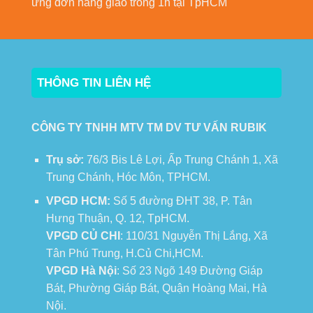
ứng đơn hàng giao trong 1h tại TpHCM
THÔNG TIN LIÊN HỆ
CÔNG TY TNHH MTV TM DV TƯ VẤN RUBIK
Trụ sở:
76/3 Bis Lê Lợi, Ấp Trung Chánh 1, Xã
Trung Chánh, Hóc Môn, TPHCM.
VPGD HCM:
Số 5 đường ĐHT 38, P. Tân
Hưng Thuận, Q. 12, TpHCM.
VPGD CỦ CHI
: 110/31 Nguyễn Thị Lắng, Xã
Tân Phú Trung, H.Củ Chi,HCM.
VPGD Hà Nội
: Số 23 Ngõ 149 Đường Giáp
Bát, Phường Giáp Bát, Quận Hoàng Mai, Hà
Nội.