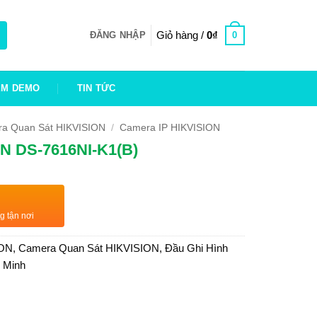
Giỏ hàng /
0
₫
0
ĐĂNG NHẬP
EM DEMO
TIN TỨC
a Quan Sát HIKVISION
/
Camera IP HIKVISION
ON DS-7616NI-K1(B)
g tận nơi
ION
,
Camera Quan Sát HIKVISION
,
Đầu Ghi Hình
g Minh