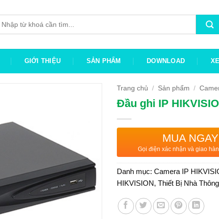
ìm
iếm:
GIỚI THIỆU
SẢN PHẨM
DOWNLOAD
X
Trang chủ
/
Sản phẩm
/
Camer
Đầu ghi IP HIKVISI
MUA NGAY
Gọi điện xác nhận và giao hàn
Danh mục:
Camera IP HIKVIS
HIKVISION
,
Thiết Bị Nhà Thôn