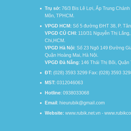
Trụ sở:
76/3 Bis Lê Lợi, Ấp Trung Chánh
Môn, TPHCM.
VPGD HCM:
Số 5 đường ĐHT 38, P. Tân
VPGD CỦ CHI
: 110/31 Nguyễn Thị Lắng
Chi,HCM.
VPGD Hà Nội
: Số 23 Ngõ 149 Đường Gi
Quận Hoàng Mai, Hà Nội.
VPGD Đà Nẵng
: 146 Thái Thị Bôi, Quậ
ĐT:
(028) 3593 3299 Fax: (028) 3593 329
MST:
0312046063
Hotline
: 0938033068
Email
: hieurubik@gmail.com
Website:
www.rubik.net.vn - www.rubikc