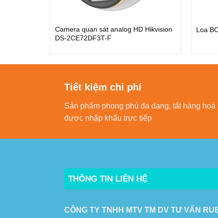
 Hikvision
Camera quan sát analog HD Hikvision
Loa B
DS-2CE72DF3T-F
Tiết kiệm chi phí
Sản phẩm phong phú đa dạng, tất hàng hoá
được nhập khẩu trực tiếp
THÔNG TIN LIÊN HỆ
CÔNG TY TNHH MTV TM DV TƯ VẤN RU