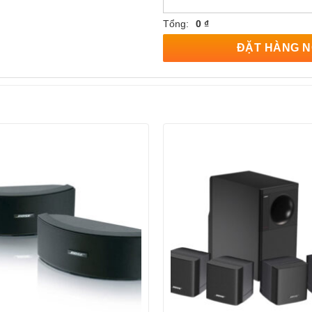
Tổng:
0 ₫
ĐẶT HÀNG 