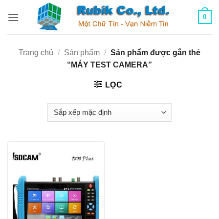
Bỏ
0
qua
nội
dung
Trang chủ
/
Sản phẩm
/
Sản phẩm được gắn thẻ
“MÁY TEST CAMERA”
LỌC