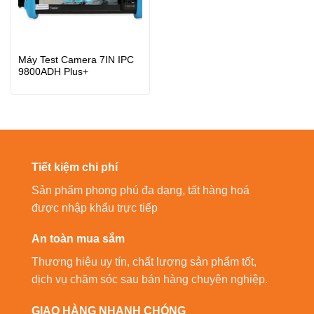
Máy Test Camera 7IN IPC
9800ADH Plus+
Tiết kiệm chi phí
Sản phẩm phong phú đa dạng, tất hàng hoá
được nhập khẩu trực tiếp
An toàn mua sắm
Thương hiệu uy tín, chất lượng sản phẩm tốt,
dịch vụ chăm sóc sau bán hàng chuyên nghiệp.
GIAO HÀNG NHANH CHÓNG