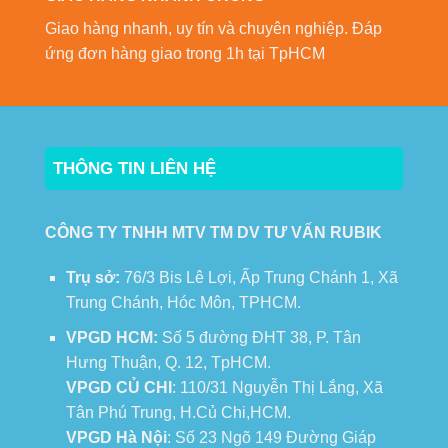
Giao hàng nhanh, uy tín và chuyên nghiệp. Đáp
ứng đơn hàng giao trong 1h tại TpHCM
THÔNG TIN LIÊN HỆ
CÔNG TY TNHH MTV TM DV TƯ VẤN RUBIK
Trụ sở:
76/3 Bis Lê Lợi, Ấp Trung Chánh 1, Xã
Trung Chánh, Hóc Môn, TPHCM.
VPGD HCM:
Số 5 đường ĐHT 38, P. Tân
Hưng Thuận, Q. 12, TpHCM.
VPGD CỦ CHI
: 110/31 Nguyễn Thị Lắng, Xã
Tân Phú Trung, H.Củ Chi,HCM.
VPGD Hà Nội
: Số 23 Ngõ 149 Đường Giáp