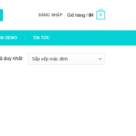
Giỏ hàng /
0
₫
0
ĐĂNG NHẬP
EM DEMO
TIN TỨC
uả duy nhất