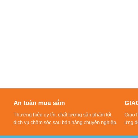
An toàn mua sắm
GIA
Thương hiệu uy tín, chất lượng sản phẩm tốt,
Giao 
dịch vụ chăm sóc sau bán hàng chuyên nghiệp.
ứng đ