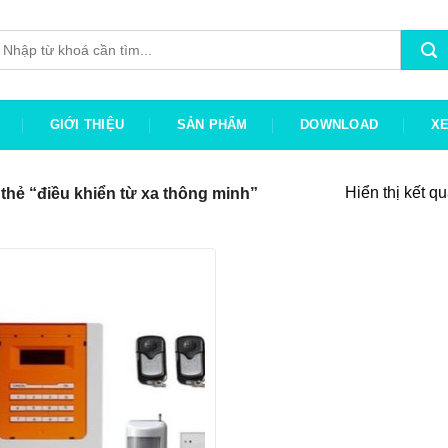
ìm
iếm:
GIỚI THIỆU
SẢN PHẨM
DOWNLOAD
X
Hiển thị kết q
hẻ “điều khiển từ xa thông minh”