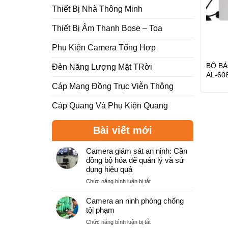
Thiết Bị Nhà Thông Minh
Thiết Bị Âm Thanh Bose – Toa
Phụ Kiện Camera Tổng Hợp
BỘ BÁ
Đèn Năng Lượng Mặt TRời
AL-6
Cáp Mạng Đồng Trục Viễn Thông
Cáp Quang Và Phụ Kiện Quang
Bài viết mới
Camera giám sát an ninh: Cần
đồng bộ hóa để quản lý và sử
dụng hiệu quả
ở
Chức năng bình luận bị tắt
Camera
giám
Camera an ninh phòng chống
sát
tội phạm
an
ở
Chức năng bình luận bị tắt
ninh: