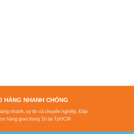
O HÀNG NHANH CHÓNG
hàng nhanh, uy tín và chuyên nghiệp. Đáp
ơn hàng giao trong 1h tại TpHCM