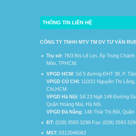
THÔNG TIN LIÊN HỆ
CÔNG TY TNHH MTV TM DV TƯ VẤN RU
Trụ sở:
76/3 Bis Lê Lợi, Ấp Trung Chánh
Môn, TPHCM.
VPGD HCM:
Số 5 đường ĐHT 38, P. Tân
VPGD CỦ CHI
: 110/31 Nguyễn Thị Lắng
Chi,HCM.
VPGD Hà Nội
: Số 23 Ngõ 149 Đường Gi
Quận Hoàng Mai, Hà Nội.
VPGD Đà Nẵng
: 146 Thái Thị Bôi, Quậ
ĐT:
(028) 3593 3299 Fax: (028) 3593 329
MST:
0312046063