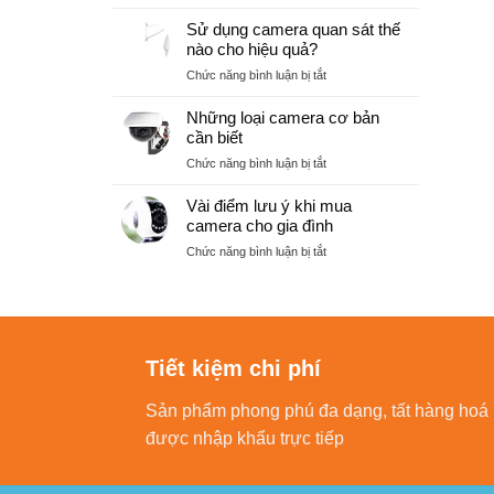
Camera
Cần
an
Sử dụng camera quan sát thế
đồng
ninh
nào cho hiệu quả?
bộ
phòng
hóa
ở
Chức năng bình luận bị tắt
chống
để
Sử
tội
quản
dụng
Những loại camera cơ bản
phạm
lý
camera
cần biết
và
quan
sử
ở
Chức năng bình luận bị tắt
sát
dụng
Những
thế
hiệu
loại
Vài điểm lưu ý khi mua
nào
quả
camera
camera cho gia đình
cho
cơ
hiệu
ở
Chức năng bình luận bị tắt
bản
quả?
Vài
cần
điểm
biết
lưu
ý
khi
Tiết kiệm chi phí
mua
camera
cho
Sản phẩm phong phú đa dạng, tất hàng hoá
gia
được nhập khẩu trực tiếp
đình