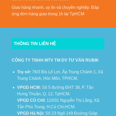
Giao hàng nhanh, uy tín và chuyên nghiệp. Đáp
ứng đơn hàng giao trong 1h tại TpHCM
THÔNG TIN LIÊN HỆ
CÔNG TY TNHH MTV TM DV TƯ VẤN RUBIK
Trụ sở:
76/3 Bis Lê Lợi, Ấp Trung Chánh 1, Xã
Trung Chánh, Hóc Môn, TPHCM.
VPGD HCM:
Số 5 đường ĐHT 38, P. Tân
Hưng Thuận, Q. 12, TpHCM.
VPGD CỦ CHI
: 110/31 Nguyễn Thị Lắng, Xã
Tân Phú Trung, H.Củ Chi,HCM.
VPGD Hà Nội
: Số 23 Ngõ 149 Đường Giáp