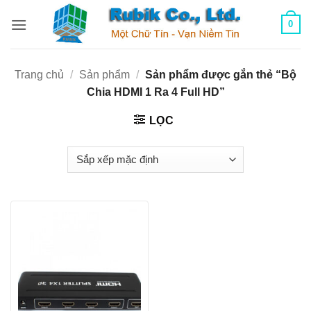
Bỏ
0
qua
nội
dung
Trang chủ
/
Sản phẩm
/
Sản phẩm được gắn thẻ “Bộ
Chia HDMI 1 Ra 4 Full HD”
LỌC