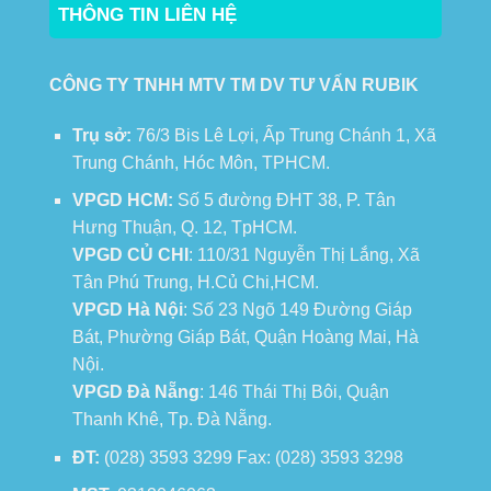
THÔNG TIN LIÊN HỆ
CÔNG TY TNHH MTV TM DV TƯ VẤN RUBIK
Trụ sở:
76/3 Bis Lê Lợi, Ấp Trung Chánh 1, Xã
Trung Chánh, Hóc Môn, TPHCM.
VPGD HCM:
Số 5 đường ĐHT 38, P. Tân
Hưng Thuận, Q. 12, TpHCM.
VPGD CỦ CHI
: 110/31 Nguyễn Thị Lắng, Xã
Tân Phú Trung, H.Củ Chi,HCM.
VPGD Hà Nội
: Số 23 Ngõ 149 Đường Giáp
Bát, Phường Giáp Bát, Quận Hoàng Mai, Hà
Nội.
VPGD Đà Nẵng
: 146 Thái Thị Bôi, Quận
Thanh Khê, Tp. Đà Nẵng.
ĐT:
(028) 3593 3299 Fax: (028) 3593 3298