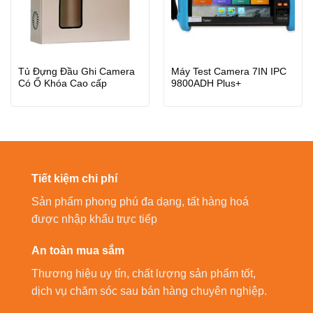
Tủ Đựng Đầu Ghi Camera
Máy Test Camera 7IN IPC
Có Ổ Khóa Cao cấp
9800ADH Plus+
Tiết kiệm chi phí
Sản phẩm phong phú đa dạng, tất hàng hoá
được nhập khẩu trực tiếp
An toàn mua sắm
Thương hiệu uy tín, chất lượng sản phẩm tốt,
dịch vụ chăm sóc sau bán hàng chuyên nghiệp.