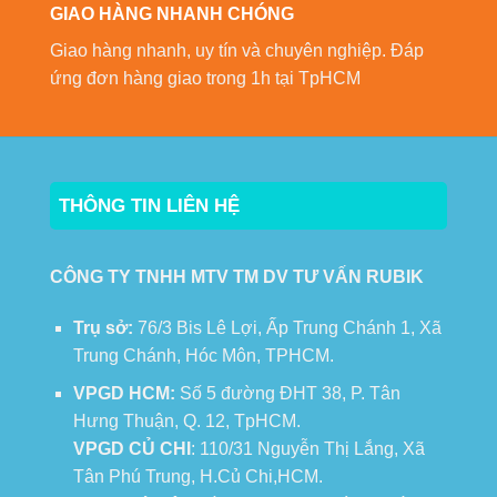
GIAO HÀNG NHANH CHÓNG
Giao hàng nhanh, uy tín và chuyên nghiệp. Đáp
ứng đơn hàng giao trong 1h tại TpHCM
THÔNG TIN LIÊN HỆ
CÔNG TY TNHH MTV TM DV TƯ VẤN RUBIK
Trụ sở:
76/3 Bis Lê Lợi, Ấp Trung Chánh 1, Xã
Trung Chánh, Hóc Môn, TPHCM.
VPGD HCM:
Số 5 đường ĐHT 38, P. Tân
Hưng Thuận, Q. 12, TpHCM.
VPGD CỦ CHI
: 110/31 Nguyễn Thị Lắng, Xã
Tân Phú Trung, H.Củ Chi,HCM.